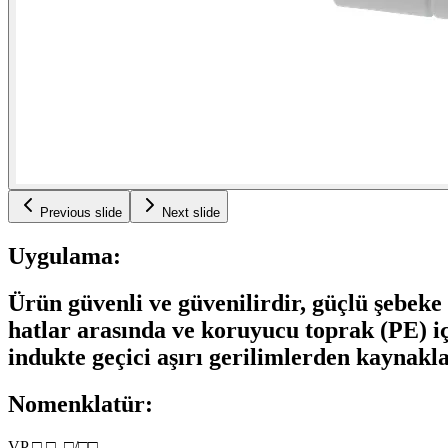
Previous slide
Next slide
Uygulama:
Ürün güvenli ve güvenilirdir, güçlü şebeke u
hatlar arasında ve koruyucu toprak (PE) i
indukte geçici aşırı gerilimlerden kaynakla
Nomenklatür:
VP □ □–□/□□