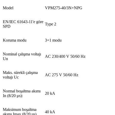
Model
VPM275-40/3N+NPG
EN/IEC 61643-11'e göre
Type 2
SPD
Koruma modu
3+1 modu
Nominal çalışma voltajı
AC 230/400 V 50/60 Hz
Un
Maks. sürekli çalışma
AC 275 V 50/60 Hz
voltajı Uc
Normal boşaltma akımı
20 kA
In (8/20 μs):
Maksimum boşaltma
40 kA
akımı Imax (8/20 us)