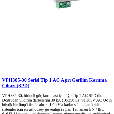
VPH385-30 Serisi Tip 1 AC Aşırı Gerilim Koruma
Cihazı (SPD)
VPH385-30, birincil güç koruması için ağır Tip 1 AC SPD'dir.
Doğrudan yıldırım darbelerini 30 kA (10/350 μs) ve 385V AC Uc'in
büyük bir Iimp'i ile ele alır. ≤ 1.9 kV'a kadar sahip olan kritik
sistemler için en üst düzey güvenliği sağlar. Tamamen EN / IEC
61643-11 uyumlu, telekomünikasyon, rüzgar enerjisi ve endüstriyel