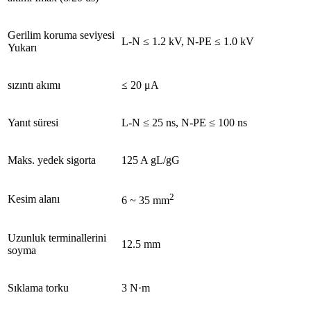
Gerilim koruma seviyesi
L-N ≤ 1.2 kV, N-PE ≤ 1.0 kV
Yukarı
sızıntı akımı
≤ 20 μA
Yanıt süresi
L-N ≤ 25 ns, N-PE ≤ 100 ns
Maks. yedek sigorta
125 A gL/gG
2
Kesim alanı
6 ~ 35 mm
Uzunluk terminallerini
12.5 mm
soyma
Sıklama torku
3 N·m