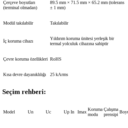
Çerçeve boyutları
89.5 mm × 71.5 mm × 65.2 mm (tolerans
(terminal olmadan)
± 1 mm)
Modül takılabilir
Takılabilir
Yıldırım koruma ünitesi yerleşik bir
İç koruma cihazı
termal yolculuk cihazına sahiptir
Çevre koruma özellikleri
RoHS
Kısa devre dayanıklılığı
25 kArms
Seçim rehberi:
Koruma
Çalışma
Model
Un
Uc
Up
In
Imax
Boy
modu
prensipi