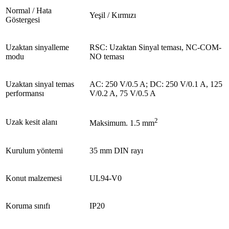
Normal / Hata
Yeşil / Kırmızı
Göstergesi
Uzaktan sinyalleme
RSC: Uzaktan Sinyal teması, NC-COM-
modu
NO teması
Uzaktan sinyal temas
AC: 250 V/0.5 A; DC: 250 V/0.1 A, 125
performansı
V/0.2 A, 75 V/0.5 A
2
Uzak kesit alanı
Maksimum. 1.5 mm
Kurulum yöntemi
35 mm DIN rayı
Konut malzemesi
UL94-V0
Koruma sınıfı
IP20