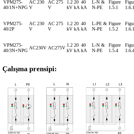
VPM275-
AC 230
AC 275
1.2
20
40
L-N &
Figure
Figu
40/1N+NPG
V
V
kV
kA
kA
N-PE
1.5.1
1.6.
VPM275-
AC 230
AC 275
1.2
20
40
L-PE &
Figure
Figu
40/2P
V
V
kV
kA
kA
N-PE
1.5.2
1.6.
VPM275-
1.2
20
40
L-N &
Figure
Figu
AC230V
AC275V
40/3N+NPG
kV
kA
kA
N-PE
1.5.4
1.6.
Çalışma prensipi: