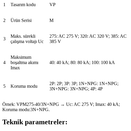
1
Tasarım kodu
VP
2
Ürün Serisi
M
Maks. sürekli
275: AC 275 V; 320: AC 320 V; 385: AC
3
çalışma voltajı Uc
385 V
Maksimum
4
boşaltma akımı
40: 40 kA; 80: 80 kA; 100: 100 kA
Imax
2P: 2P; 3P: 3P; 1N+NPG: 1N+NPG;
5
Koruma modu
3N+NPG: 3N+NPG; 4P: 4P
Örnek: VPM275-40/3N+NPG → Uc: AC 275 V; Imax: 40 kA;
Koruma modu:3N+NPG.
Teknik parametreler: