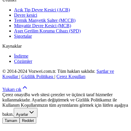
Açık Tip Devre Kesici (ACB)
Devre kesici
Termik Manyetik Şalter (MCCB)
Minyatür Devre Kesici (MCB)
Aşırı Gerilim Koruma Cihazı (SPD)
Sigortalar
Kaynaklar
İndirme
Çözümler
© 2014-2024 Vozwei.com.tr. Tüm hakları saklıdır.
Şartlar ve
Koşullar
|
Gizlilik Politikası
|
Çerez Koşulları
Yukarı çık
Çerez onayı
Bu web sitesi çerezler ve üçüncü taraf hizmetler
kullanmaktadır. Ayarları değiştirmek ve Gizlilik Politikamız ile
Kullanım Koşullarımızın tüm ayrıntılarını görmek için lütfen aşağıya
bakın.
Ayarlar
Tamam
Reddet