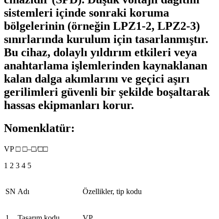
sistemleri içinde sonraki koruma
bölgelerinin (örneğin LPZ1-2, LPZ2-3)
sınırlarında kurulum için tasarlanmıştır.
Bu cihaz, dolaylı yıldırım etkileri veya
anahtarlama işlemlerinden kaynaklanan
kalan dalga akımlarını ve geçici aşırı
gerilimleri güvenli bir şekilde boşaltarak
hassas ekipmanları korur.
Nomenklatür:
VP □ □–□/□□
1 2 3 4 5
SN
Adı
Özellikler, tip kodu
1
Tasarım kodu
VP