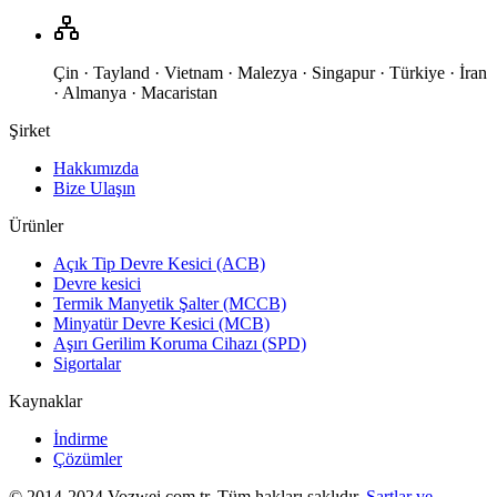
Çin · Tayland · Vietnam · Malezya · Singapur · Türkiye · İran
· Almanya · Macaristan
Şirket
Hakkımızda
Bize Ulaşın
Ürünler
Açık Tip Devre Kesici (ACB)
Devre kesici
Termik Manyetik Şalter (MCCB)
Minyatür Devre Kesici (MCB)
Aşırı Gerilim Koruma Cihazı (SPD)
Sigortalar
Kaynaklar
İndirme
Çözümler
© 2014-2024 Vozwei.com.tr. Tüm hakları saklıdır.
Şartlar ve