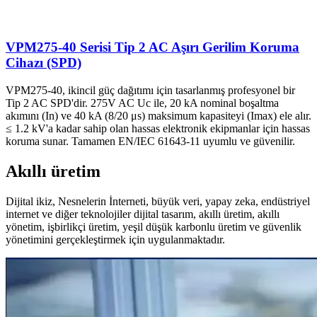
VPM275-40 Serisi Tip 2 AC Aşırı Gerilim Koruma
Cihazı (SPD)
VPM275-40, ikincil güç dağıtımı için tasarlanmış profesyonel bir
Tip 2 AC SPD'dir. 275V AC Uc ile, 20 kA nominal boşaltma
akımını (In) ve 40 kA (8/20 μs) maksimum kapasiteyi (Imax) ele alır.
≤ 1.2 kV'a kadar sahip olan hassas elektronik ekipmanlar için hassas
koruma sunar. Tamamen EN/IEC 61643-11 uyumlu ve güvenilir.
Akıllı üretim
Dijital ikiz, Nesnelerin İnterneti, büyük veri, yapay zeka, endüstriyel
internet ve diğer teknolojiler dijital tasarım, akıllı üretim, akıllı
yönetim, işbirlikçi üretim, yeşil düşük karbonlu üretim ve güvenlik
yönetimini gerçekleştirmek için uygulanmaktadır.