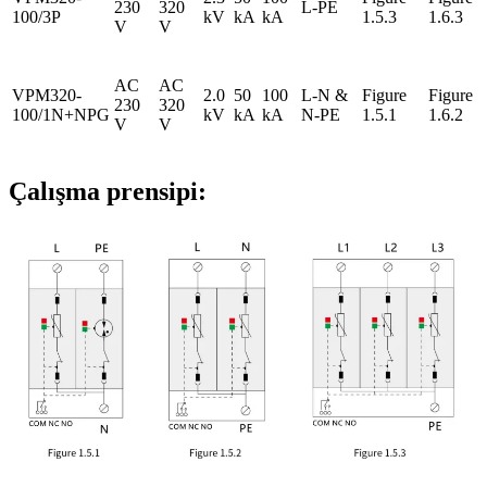
230
320
L-PE
100/3P
kV
kA
kA
1.5.3
1.6.3
V
V
AC
AC
VPM320-
2.0
50
100
L-N &
Figure
Figure
230
320
100/1N+NPG
kV
kA
kA
N-PE
1.5.1
1.6.2
V
V
Çalışma prensipi: