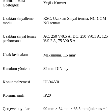
Normal / Hata
Yeşil / Kırmızı
Göstergesi
Uzaktan sinyalleme
RSC: Uzaktan Sinyal teması, NC-COM-
modu
NO teması
Uzaktan sinyal temas
AC: 250 V/0.5 A; DC: 250 V/0.1 A, 125
performansı
V/0.2 A, 75 V/0.5 A
2
Uzak kesit alanı
Maksimum. 1.5 mm
Kurulum yöntemi
35 mm DIN rayı
Konut malzemesi
UL94-V0
Koruma sınıfı
IP20
Çerçeve boyutları
90 mm × 54 mm × 65.5 mm (tolerans ± 1