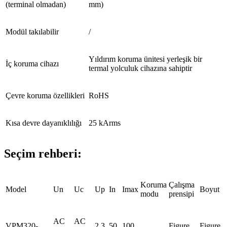
(terminal olmadan)
mm)
Modül takılabilir
/
Yıldırım koruma ünitesi yerleşik bir
İç koruma cihazı
termal yolculuk cihazına sahiptir
Çevre koruma özellikleri
RoHS
Kısa devre dayanıklılığı
25 kArms
Seçim rehberi:
Koruma
Çalışma
Model
Un
Uc
Up
In
Imax
Boyut
modu
prensipi
AC
AC
VPM320-
2.3
50
100
Figure
Figure