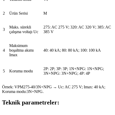
2
Ürün Serisi
M
Maks. sürekli
275: AC 275 V; 320: AC 320 V; 385: AC
3
çalışma voltajı Uc
385 V
Maksimum
4
boşaltma akımı
40: 40 kA; 80: 80 kA; 100: 100 kA
Imax
2P: 2P; 3P: 3P; 1N+NPG: 1N+NPG;
5
Koruma modu
3N+NPG: 3N+NPG; 4P: 4P
Örnek: VPM275-40/3N+NPG → Uc: AC 275 V; Imax: 40 kA;
Koruma modu:3N+NPG.
Teknik parametreler: