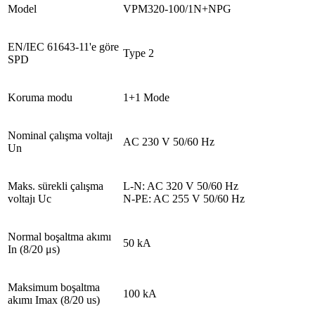
Model
VPM320-100/1N+NPG
EN/IEC 61643-11'e göre
Type 2
SPD
Koruma modu
1+1 Mode
Nominal çalışma voltajı
AC 230 V 50/60 Hz
Un
Maks. sürekli çalışma
L-N: AC 320 V 50/60 Hz
voltajı Uc
N-PE: AC 255 V 50/60 Hz
Normal boşaltma akımı
50 kA
In (8/20 μs)
Maksimum boşaltma
100 kA
akımı Imax (8/20 us)