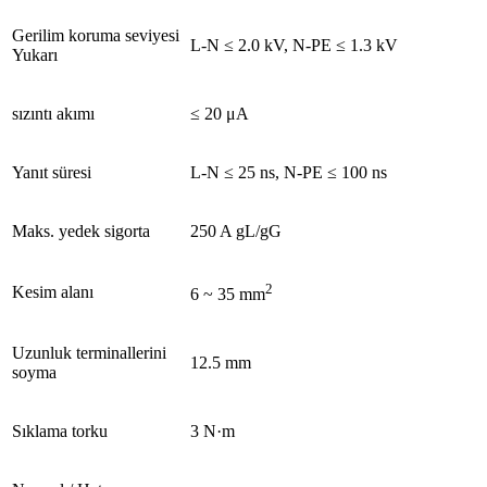
Gerilim koruma seviyesi
L-N ≤ 2.0 kV, N-PE ≤ 1.3 kV
Yukarı
sızıntı akımı
≤ 20 μA
Yanıt süresi
L-N ≤ 25 ns, N-PE ≤ 100 ns
Maks. yedek sigorta
250 A gL/gG
2
Kesim alanı
6 ~ 35 mm
Uzunluk terminallerini
12.5 mm
soyma
Sıklama torku
3 N·m