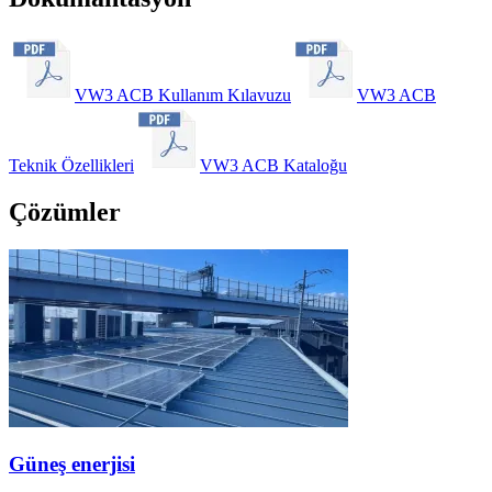
VW3 ACB Kullanım Kılavuzu
VW3 ACB
Teknik Özellikleri
VW3 ACB Kataloğu
Çözümler
Güneş enerjisi