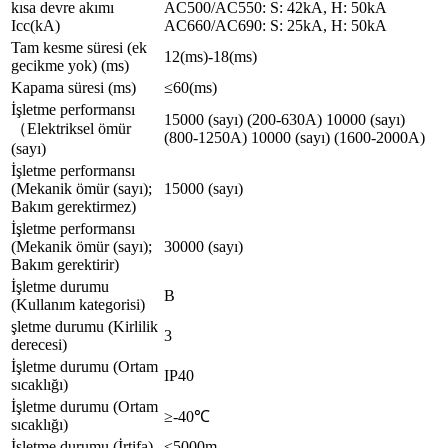
kısa devre akımı
AC500/AC550: S: 42kA, H: 50kA
Icc(kA)
AC660/AC690: S: 25kA, H: 50kA
Tam kesme süresi (ek
12(ms)-18(ms)
gecikme yok) (ms)
Kapama süresi (ms)
≤60(ms)
İşletme performansı
15000 (sayı) (200-630A) 10000 (sayı)
（Elektriksel ömür
(800-1250A) 10000 (sayı) (1600-2000A)
(sayı)
İşletme performansı
(Mekanik ömür (sayı);
15000 (sayı)
Bakım gerektirmez)
İşletme performansı
(Mekanik ömür (sayı);
30000 (sayı)
Bakım gerektirir)
İşletme durumu
B
(Kullanım kategorisi)
şletme durumu (Kirlilik
3
derecesi)
İşletme durumu (Ortam
IP40
sıcaklığı)
İşletme durumu (Ortam
≥-40℃
sıcaklığı)
İşletme durumu (İrtifa)
≤5000m