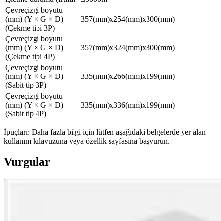
Çevreçizgi boyutu
(mm) (Y × G × D)
357(mm)x254(mm)x300(mm)
(Çekme tipi 3P)
Çevreçizgi boyutu
(mm) (Y × G × D)
357(mm)x324(mm)x300(mm)
(Çekme tipi 4P)
Çevreçizgi boyutu
(mm) (Y × G × D)
335(mm)x266(mm)x199(mm)
(Sabit tip 3P)
Çevreçizgi boyutu
(mm) (Y × G × D)
335(mm)x336(mm)x199(mm)
(Sabit tip 4P)
İpuçları: Daha fazla bilgi için lütfen aşağıdaki belgelerde yer alan
kullanım kılavuzuna veya özellik sayfasına başvurun.
Vurgular