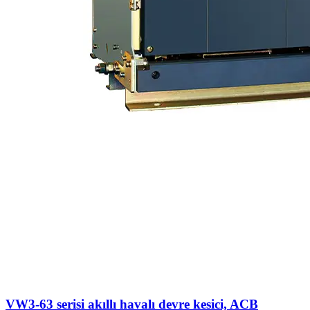
VW3-63 serisi akıllı havalı devre kesici, ACB