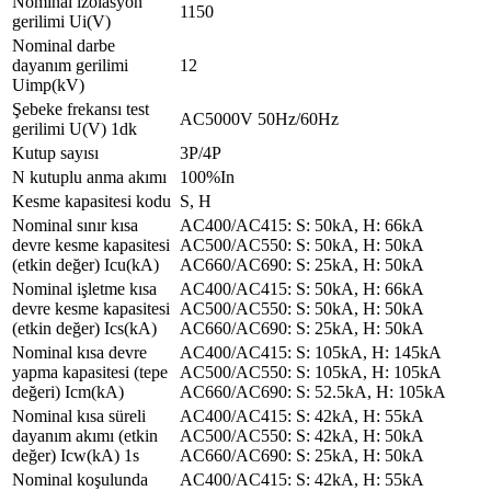
Nominal izolasyon
1150
gerilimi Ui(V)
Nominal darbe
dayanım gerilimi
12
Uimp(kV)
Şebeke frekansı test
AC5000V 50Hz/60Hz
gerilimi U(V) 1dk
Kutup sayısı
3P/4P
N kutuplu anma akımı
100%In
Kesme kapasitesi kodu
S, H
Nominal sınır kısa
AC400/AC415: S: 50kA, H: 66kA
devre kesme kapasitesi
AC500/AC550: S: 50kA, H: 50kA
(etkin değer) Icu(kA)
AC660/AC690: S: 25kA, H: 50kA
Nominal işletme kısa
AC400/AC415: S: 50kA, H: 66kA
devre kesme kapasitesi
AC500/AC550: S: 50kA, H: 50kA
(etkin değer) Ics(kA)
AC660/AC690: S: 25kA, H: 50kA
Nominal kısa devre
AC400/AC415: S: 105kA, H: 145kA
yapma kapasitesi (tepe
AC500/AC550: S: 105kA, H: 105kA
değeri) Icm(kA)
AC660/AC690: S: 52.5kA, H: 105kA
Nominal kısa süreli
AC400/AC415: S: 42kA, H: 55kA
dayanım akımı (etkin
AC500/AC550: S: 42kA, H: 50kA
değer) Icw(kA) 1s
AC660/AC690: S: 25kA, H: 50kA
Nominal koşulunda
AC400/AC415: S: 42kA, H: 55kA