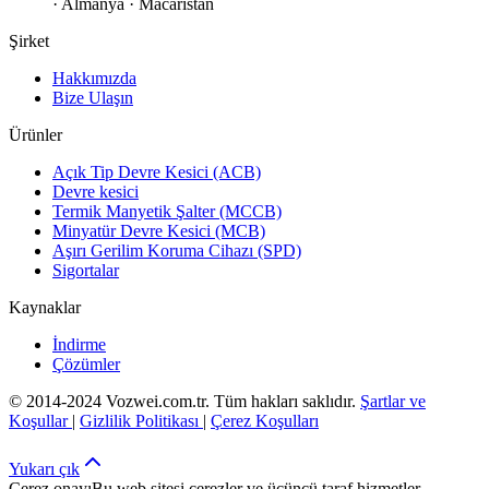
· Almanya · Macaristan
Şirket
Hakkımızda
Bize Ulaşın
Ürünler
Açık Tip Devre Kesici (ACB)
Devre kesici
Termik Manyetik Şalter (MCCB)
Minyatür Devre Kesici (MCB)
Aşırı Gerilim Koruma Cihazı (SPD)
Sigortalar
Kaynaklar
İndirme
Çözümler
© 2014-2024 Vozwei.com.tr. Tüm hakları saklıdır.
Şartlar ve
Koşullar
|
Gizlilik Politikası
|
Çerez Koşulları
Yukarı çık
Çerez onayı
Bu web sitesi çerezler ve üçüncü taraf hizmetler