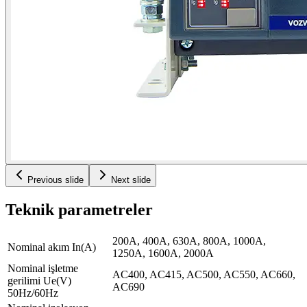
Previous slide
Next slide
Teknik parametreler
200A, 400A, 630A, 800A, 1000A,
Nominal akım In(A)
1250A, 1600A, 2000A
Nominal işletme
AC400, AC415, AC500, AC550, AC660,
gerilimi Ue(V)
AC690
50Hz/60Hz